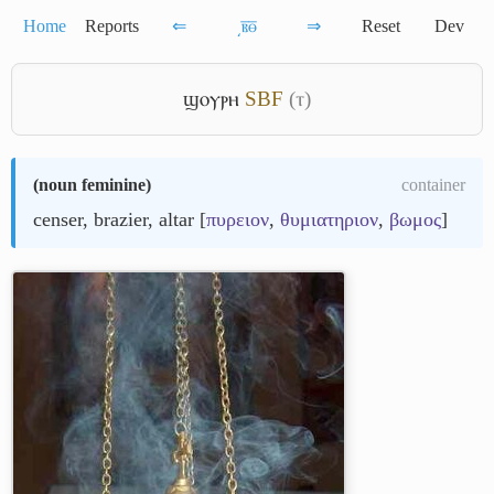
Home
Reports
⇐
͵ⲃ̅ⲑ̅
⇒
Reset
Dev
ϣⲟⲩⲣⲏ
S
B
F
(ⲧ)
(
noun feminine
)
container
censer, brazier, altar [
πυρειον
,
θυμιατηριον
,
βωμος
]