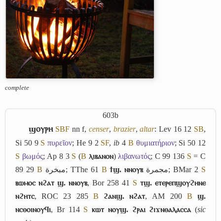
complete
603b
ϣⲟⲩⲣⲏ
S
B
F
nn f,
censer
,
brazier
,
altar
: Lev 16 12
S
B
,
Si 50 9
S
πυρεῖον
; He 9 2
S
F
,
ib
4
B
θυμιατήριον
; Si 50 12
S
βωμός
; Ap 8 3
S
(
B
ⲗⲓⲃⲁⲛⲟⲛ
)
λιβανωτός
; C 99 136
S
= C
89 29
B
مبخرة
; TThe 61
B
ϯϣ. ⲛⲛⲟⲩⲃ
مجمرة
; BMar 2
S
ⲃⲱⲙⲟⲥ ⲛϩⲁⲧ ϣ. ⲛⲛⲟⲩⲃ
, Bor 258 41
S
ⲧϣ. ⲉⲧⲉⲣⲉⲡϣⲟⲩϩⲏⲛⲉ
ⲛϩⲏⲧⲥ
, ROC 23 285
B
ϩⲁⲛϣ. ⲛϩⲁⲧ
, AM 200
B
ϣ.
ⲛⲥⲑⲟⲓⲛⲟⲩϥⲓ
, Br 114
S
ⲕⲱⲧ ⲛⲟⲩϣ. ϩⲣⲁⲓ ϩⲓϫⲛⲑⲁⲗⲁⲥⲥⲁ
(
sic