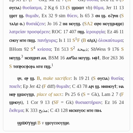
ⲑⲩⲥⲓⲁ
)
θυσίασμα
, 2 Kg 6 13 (
S
ϣⲱⲱⲧ
vb)
θῦμα
, Jer 11 13
ϣⲉⲧ ϣ.
θυμιᾶν
, Ex 32 9 sim
θύειν
, Is 65 3
ⲉⲛ ϣ. ⲉϩⲣⲏⲓ
(
S
ⲧⲁⲗⲉ ⲑ.
)
θυσιάζειν
; Jo 16 2
ⲓⲛⲓ ⲛⲟⲩϣ.
(
S
A2
ⲉⲓⲣⲉ ⲛⲟⲩϣⲙϣⲉ
)
λατρείαν προσφέρειν
; ROC 17 407
ⲡϣ.
ἱερουργία
; Ez 46 11
1
ⲥⲏⲟⲩ ⲛⲧⲉ ⲡⲓϣ.
πανήγυρις
; Is 1 11
S
F
(
B
ϭⲗⲓⲗ
)
ὁλοκαύτωμα
;
4
2
BHom 92
S
κνίσσα
; Tri 513
S
ذبيحة
; ShWess 9 176
S
3
ⲛⲉⲩϣ.
ⲛⲥⲉϣⲏⲡ ⲁⲛ
, BSM 16
ⲁⲛϥⲁⲓ ⲛⲟⲩϣ. ⲙⲫϯ
, Bor 263 36
1
S
ⲧⲉⲡⲣⲟⲥⲫⲟⲣⲁ ⲛⲧⲉ ⲡϣ.
ⲓⲣⲓ
,
ⲉⲣ ϣ.
B
,
make sacrifice
: Is 19 21 (
S
ⲑⲩⲥⲓⲁ
)
θυσίας
ποιεῖν
; Ep Jer 42 (
F
diff)
θυμιᾶν
; C 43 78
ⲁⲣⲓ ϣ. ⲛⲛⲓⲛⲟⲩϯ
;
ⲙⲁ
ⲛⲉⲣ ϣⲱⲟⲩϣⲓ
,
place of sacr.
: Ps 25 6 (
S
= Gk), Lam 2 7 (
F
ϣⲏⲟⲩⲓ
), 1 Cor 9 13 (
S
F
= Gk)
θυσιαστήριον
; Ez 16 24
ἔκθεμα
; K 333
مذبح
; C 43 128
ⲛⲓⲥⲕⲉⲩⲟⲥ ⲛⲧⲉ ⲡⲓⲙ.
ϣⲱⲟⲩϣⲓ
B
v
ϣⲟⲩⲥⲟⲟⲩϣⲉ
.