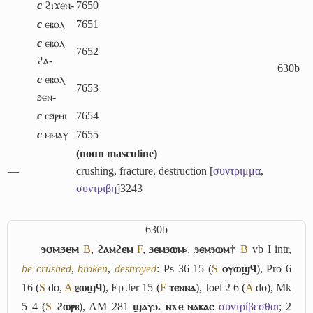
c
ϩⲓϫⲉⲛ-
7650
c
ⲉⲃⲟⲗ
7651
c
ⲉⲃⲟⲗ
7652
ϩⲁ-
630b
c
ⲉⲃⲟⲗ
7653
ϧⲉⲛ-
c
ⲉϧⲣⲏⲓ
7654
c
ⲙⲙⲁⲩ
7655
(
noun masculine
)
―
crushing, fracture, destruction [
συντριμμα
,
συντριβη
]
3243
630b
ϧⲟⲙϧⲉⲙ
B
,
ϩⲁⲙϩⲉⲙ
F
,
ϧⲉⲙϧⲱⲙ⸗
,
ϧⲉⲙϧⲱⲙ†
B
vb
I
intr,
be crushed
,
broken
,
destroyed
: Ps 36 15 (
S
ⲟⲩⲱϣϥ
), Pro 6
16 (
S
do,
A
ⳉⲱϣϥ
), Ep Jer 15 (
F
ⲧⲉⲛⲛⲁ
), Joel 2 6 (
A
do), Mk
5 4 (
S
ϩⲱⲣⲃ
), AM 281
ϣⲁⲩϧ. ⲛϫⲉ ⲛⲁⲕⲁⲥ
συντρίβεσθαι
; 2