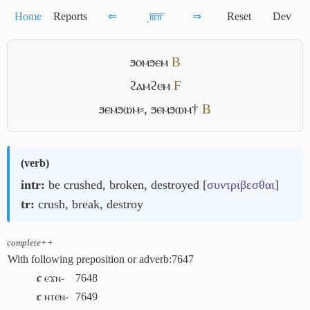
Home
Reports
⇐
͵ⲃ̅ⲡ̅ⲅ̅
⇒
Reset
Dev
ϧⲟⲙϧⲉⲙ
B
ϩⲁⲙϩⲉⲙ
F
ϧⲉⲙϧⲱⲙ⸗
,
ϧⲉⲙϧⲱⲙ†
B
(
verb
)
intr:
be crushed, broken, destroyed [
συντριβεσθαι
]
tr:
crush, break, destroy
complete++
With following preposition or adverb:
7647
c
ⲉϫⲛ-
7648
c
ⲛⲧⲉⲛ-
7649