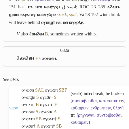
151 heal
ⲡϧ. ⲛⲧⲉ ⲛⲉⲛⲯⲩⲭⲏ
انسحاق
; ROC 23 285
ⲁϩⲁⲛϧ.
ϣⲱⲡⲓ ϧⲁⲣⲁⲧⲟⲩ ⲛⲛⲓⲥⲧⲩⲗⲟⲥ
crack
,
split
, Va 58 192 wine drunk
will leave behind
ⲟⲩⲛⲓϣϯ ⲛϧ. ⲛⲉⲙⲟⲩⲭⲟⲗⲏ
.
V
also
ϩⲟⲙϩⲉⲙ
B
, sometimes written with
ϧ
.
682a
ϩⲁⲙϩⲉⲙ
F
v
ϧⲟⲙϧⲉⲙ
.
See also:
ⲟⲩⲱϭⲡ
S
A
L
ⲟⲩⲱϫⲡ
S
B
F
(
verb
)
intr:
break, be broken
ⲟⲩⲱϣⲡ
S
ⲟⲩⲉϭⲡ-
S
[
συντριβεσθαι
,
κατασκαπτειν
,
ⲟⲩⲉϫⲡ-
B
ⲟⲩⲁϫⲡ-
F
view
καθαιρειν
,
ενθρυπτειν
,
θλαν
]
ⲟⲩⲟϭⲡ⸗
S
ⲟⲩⲁϭⲡ⸗
A
tr:
[
ρηγνυναι
,
συντριβεσθαι
,
ⲟⲩⲟϫⲡ⸗
S
B
ⲟⲩⲟϭⲡ†
S
καθαιρειν
]
ⲟⲩⲁϭⲡ†
A
ⲟⲩⲟϫⲡ†
S
B