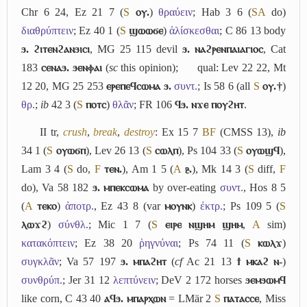
Chr 6 24, Ez 21 7 (
S
ⲟⲩ.
)
θραύειν
; Hab 3 6 (
S
A
do)
διαθρύπτειν
; Ez 40 1 (
S
ϣⲱⲱϭⲉ
)
ἁλίσκεσθαι
; C 86 13 body
ϧ. ϩⲓⲧⲉⲛϩⲁⲛϧⲓⲥⲓ
, MG 25 115 devil
ϧ. ⲛⲁϩⲣⲉⲛⲡⲁⲓⲁⲅⲓⲟⲥ
, Cat
183
ⲥⲉⲛⲁϧ. ϧⲉⲛⲫⲁⲓ
(
sc
this opinion);
qual: Lev 22 22, Mt
12 20, MG 25 253
ⲉⲣⲉⲡⲉϥⲥⲱⲙⲁ ϧ.
συντ.
; Is 58 6 (all
S
ⲟⲩ.†
)
θρ.
;
ib
42 3 (
S
ⲡⲟⲧⲥ
)
θλᾶν
; FR 106
ϥϧ. ⲛϫⲉ ⲡⲟⲩϩⲏⲧ
.
II
tr,
crush
,
break
,
destroy
: Ex 15 7
B
F
(CMSS 13),
ib
34 1 (
S
ⲟⲩⲱϭⲡ
), Lev 26 13 (
S
ⲥⲱⲗⲡ
), Ps 104 33 (
S
ⲟⲩⲱϣϥ
),
Lam 3 4 (
S
do,
F
ⲧⲉⲛ.
), Am 1 5 (
A
ⳉ.
), Mk 14 3 (
S
diff,
F
do), Va 58 182
ϧ. ⲙⲡⲉⲕⲥⲱⲙⲁ
by over-eating
συντ.
, Hos 8 5
(
A
ⲧⲉⲕⲟ
)
ἀποτρ.
, Ez 43 8 (var
ⲙⲟⲩⲛⲕ
)
ἐκτρ.
; Ps 109 5 (
S
ⲗⲱϫϩ
)
σύνθλ.
; Mic 1 7 (
S
ⲉⲓⲣⲉ ⲛϣⲏⲙ ϣⲏⲙ
,
A
sim)
κατακόπτειν
; Ez 38 20
ῥηγνύναι
; Ps 74 11 (
S
ⲕⲱⲗϫ
)
συγκλᾶν
; Va 57 197
ϧ. ⲙⲡⲁϩⲏⲧ
(
cf
Ac 21 13
ϯ ⲙⲕⲁϩ ⲛ-
)
συνθρύπ.
; Jer 31 12
λεπτύνειν
; DeV 2 172 horses
ϧⲉⲙϧⲱⲙϥ
like corn, C 43 40
ⲁϥϧ. ⲙⲡⲁⲣⲭⲱⲛ
= LMär 2
S
ⲡⲁⲧⲁⲥⲥⲉ
, Miss