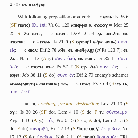
4 207
ⲕϧ. ⲛⲧⲁⲯⲩⲭⲏ
.
With following preposition or adverb.
c
ⲉϫⲛ-
: Is 36 6
(
S
F
ⲡⲱⲧⲥ
)
θλ. ἐπί
; Va 61 120
ⲁⲡⲓⲉⲣⲫⲉⲓ ϧ. ⲉϫⲱⲟⲩ
= Mor 25
25
S
ϩⲉ ⲉϫⲛ-
;
c
ⲛⲧⲉⲛ-
: DeV 2 53
ⲭⲁ ⲡⲉⲛϩⲏⲧ ⲉϧ.
ⲛⲧⲟⲧⲉⲛ
;
c
ϩⲓϫⲉⲛ-
: Is 21 9 (
S
ⲟⲩⲱϣϥ ⲉϩⲣⲁⲓ ⲉϫⲛ-
)
συντ.
εἰς
;
c
ⲉⲃⲟⲗ
: Dif 2 78
ⲁϥϧ. ⲉⲃ. ⲛⲛⲉϥⲫⲁϣ
(
cf
Ps 123 7);
ⲉⲃ.
ϩⲁ-
: Nah 1 13 (
A
ⳉ.
)
συντ. ἀπό
;
ⲉⲃ. ϧⲉⲛ-
: Jer 35 11
συντ.
ἀπό
;
c
ⲉϧⲟⲩⲛ ϧⲉⲛ-
: Ps 57 7 (
S
ⲟⲩ. ϩⲛ-
)
συντ. ἐν
;
c
ⲉϧⲣⲏⲓ
: Job 38 11 (
S
do)
συντ. ἐν
; Dif 2 79 enemy's schemes
ⲁⲛⲁⲓⲁⲣⲭⲏⲉⲣⲉⲩⲥ ϧⲉⲙϧⲱⲙⲟⲩ ⲉϧ.
;
c
ⲙⲙⲁⲩ
: Ps 75 4 (
S
ⲟⲩ. ⲙ.
)
συντ. ἐκεῖ
.
― nn m,
crushing
,
fracture
,
destruction
; Lev 21 19 (
S
ⲟⲩ.
), Is 30 26 (
S
F
do), Lam 4 10 (
S
do,
F
ⲧ.
)
σύντριμμα
,
Zeph 1 10 (
A
ⳉ.
)
-μός
, Pro 6 15 (
S
do,
A
do), Lam 2 13 (
S
do,
F
do)
συντριβή
, Ex 12 13 (
S
ϥⲱⲧⲉ ⲉⲃⲟⲗ
)
ἐκτρίβειν
; Nu
17 13 (
S
do)
θραῦσις
, Nah 2 11 (
A
ⲡⲱϣ
)
θραυσμός
; TRit